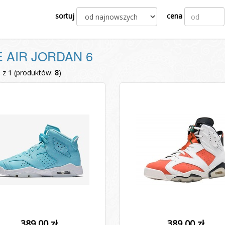
sortuj
cena
E AIR JORDAN 6
1 z 1 (produktów:
8
)
389,00 zł
389,00 zł