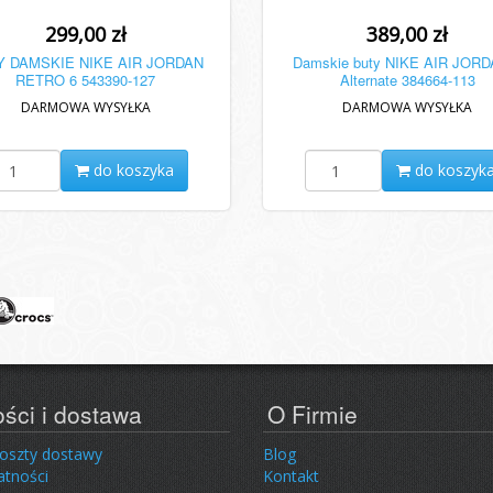
299,00 zł
389,00 zł
Y DAMSKIE NIKE AIR JORDAN
Damskie buty NIKE AIR JORD
RETRO 6 543390-127
Alternate 384664-113
DARMOWA WYSYŁKA
DARMOWA WYSYŁKA
do koszyka
do koszyk
ości i dostawa
O Firmie
koszty dostawy
Blog
atności
Kontakt