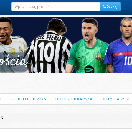
Szukaj
t
WORLD CUP 2026
ODZIEŻ PIŁKARSKA
BUTY DAMSKIE
 6