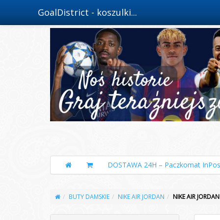
GoalDistrict - koszulki...
DOSTAWA 24H – Paczkomat InPos
BUTY DAMSKIE
NIKE AIR JORDAN
NIKE AIR JORDAN