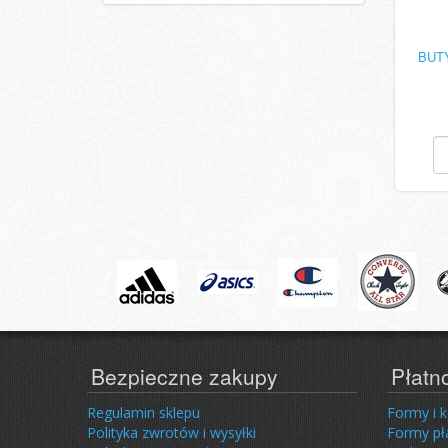
BUT
Bezpieczne zakupy
Płatn
Regulamin sklepu
Formy i 
Polityka zwrotów i wysyłki
Formy pł