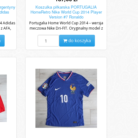
Argentyny
Koszulka piłkarska PORTUGALIA
didas
HomeRetro Nike World Cup 2014 Player
Version #7 Ronaldo
4 Adidas
Portugalia Home World Cup 2014 – wersja
 z AFA,
meczowa Nike Dri-FIT. Oryginalny model z
stes z...
mundialu w Brazylii z możliwością darmowej...
a
do koszyka