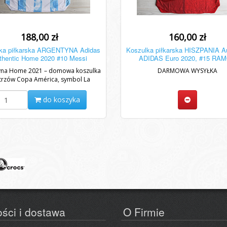
188,00 zł
160,00 zł
ka piłkarska ARGENTYNA Adidas
Koszulka piłkarska HISZPANIA Au
thentic Home 2020 #10 Messi
ADIDAS Euro 2020, #15 RA
yna Home 2021 – domowa koszulka
DARMOWA WYSYŁKA
trzów Copa América, symbol La
Albiceleste
do koszyka
ości i dostawa
O Firmie