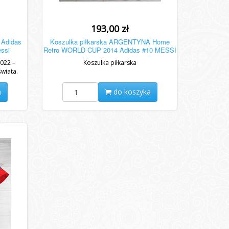
193,00 zł
 Adidas
Koszulka piłkarska ARGENTYNA Home
ssi
Retro WORLD CUP 2014 Adidas #10 MESSI
022 –
Koszulka piłkarska
świata.
, duma
a
do koszyka