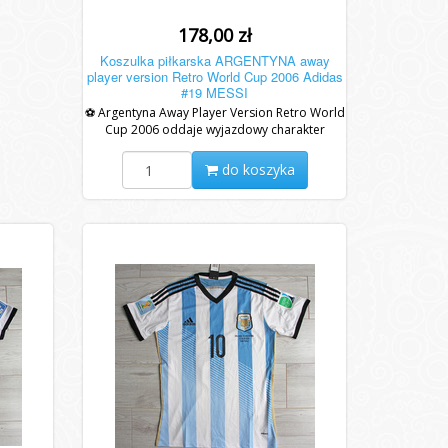
178,00 zł
Koszulka piłkarska ARGENTYNA away
player version Retro World Cup 2006 Adidas
#19 MESSI
⚽ Argentyna Away Player Version Retro World
Cup 2006 oddaje wyjazdowy charakter
Albicelestes z mundialu 2006, łącząc
meczowy...
do koszyka