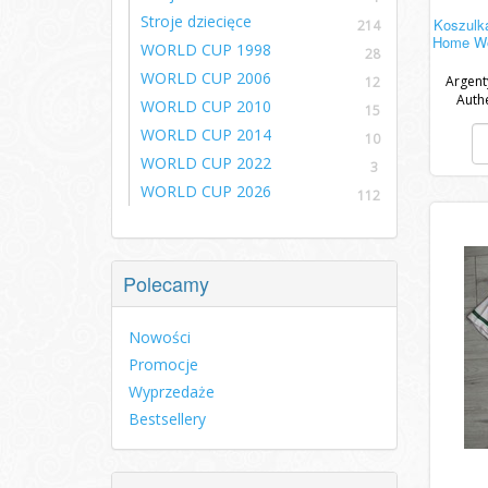
Stroje dziecięce
Koszulka
214
Home Wo
WORLD CUP 1998
28
WORLD CUP 2006
Argent
12
Auth
WORLD CUP 2010
15
charak
WORLD CUP 2014
10
WORLD CUP 2022
3
WORLD CUP 2026
112
Polecamy
Nowości
Promocje
Wyprzedaże
Bestsellery