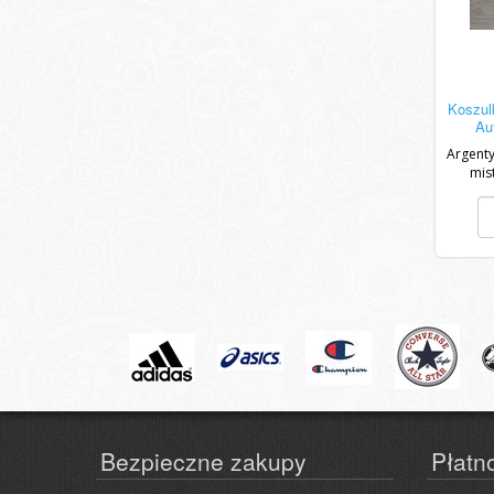
Koszul
Au
Argent
mis
Bezpieczne zakupy
Płatn