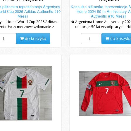
 piłkarska reprezentacja Argentyny
Koszulka piłkarska reprezentacja 
rld Cup 2026 Adidas Authentic #10
Home 2024 50 th Anniversary A
Messi
Authentic #10 Messi
yna Home World Cup 2026 Adidas
⚽ Argentyna Home Anniversary 202
entic łączy meczowe wykonanie z
celebruje 50 lat współpracy marki
terystycznym stylem Albicelestes i
łącząc klasyczne dziedzictwo Albicele
legendą...
do koszyka
do koszyk