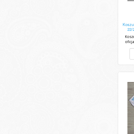
Koszu
22/
Kosz
oficj
Unik