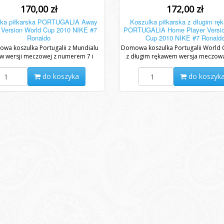
170,00 zł
172,00 zł
lka piłkarska PORTUGALIA Away
Koszulka piłkarska z długim r
 Version World Cup 2010 NIKE #7
PORTUGALIA Home Player Versio
Ronaldo
Cup 2010 NIKE #7 Ronald
owa koszulka Portugalii z Mundialu
Domowa koszulka Portugalii World
w wersji meczowej z numerem 7 i
z długim rękawem wersja meczowa
kiem RONALDO. Oryginalny model
plakietką mundialową
Nike...
do koszyka
do koszyk