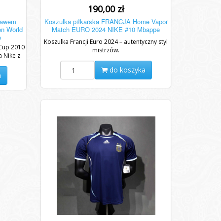
190,00 zł
ękawem
Koszulka piłkarska FRANCJA Home Vapor
n World
Match EURO 2024 NIKE #10 Mbappe
o
Koszulka Francji Euro 2024 – autentyczny styl
 Cup 2010
mistrzów.
 Nike z
do koszyka
a