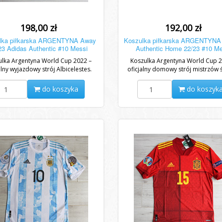
198,00 zł
192,00 zł
lka piłkarska ARGENTYNA Away
Koszulka piłkarska ARGENTYNA
23 Adidas Authentic #10 Messi
Authentic Home 22/23 #10 Me
ulka Argentyna World Cup 2022 –
Koszulka Argentyna World Cup 2
alny wyjazdowy strój Albicelestes.
oficjalny domowy strój mistrzów 
alny fioletowy design, pasja i styl
Klasyczne biało-niebieskie pasy
mistrzów...
każdego...
do koszyka
do koszyk