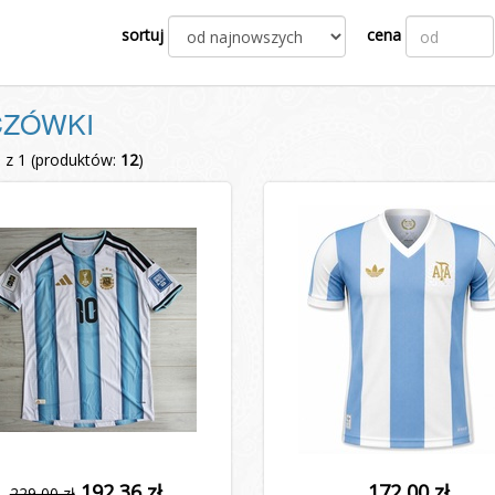
sortuj
cena
ZÓWKI
1 z 1 (produktów:
12
)
192,36 zł
172,00 zł
229,00 zł