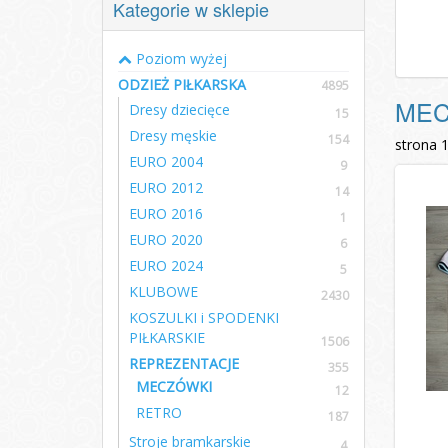
Kategorie w sklepie
Poziom wyżej
ODZIEŻ PIŁKARSKA
4895
MEC
Dresy dziecięce
15
Dresy męskie
154
strona 
EURO 2004
9
EURO 2012
14
EURO 2016
1
EURO 2020
6
EURO 2024
5
KLUBOWE
2430
KOSZULKI i SPODENKI
PIŁKARSKIE
1506
REPREZENTACJE
355
MECZÓWKI
12
RETRO
187
Stroje bramkarskie
4