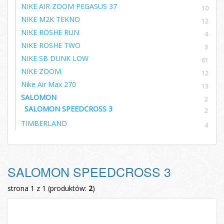
NIKE AIR ZOOM PEGASUS 37
10
NIKE M2K TEKNO
12
NIKE ROSHE RUN
4
NIKE ROSHE TWO
3
NIKE SB DUNK LOW
61
NIKE ZOOM
12
Nike Air Max 270
13
SALOMON
2
SALOMON SPEEDCROSS 3
2
TIMBERLAND
4
SALOMON SPEEDCROSS 3
strona 1 z 1 (produktów:
2
)