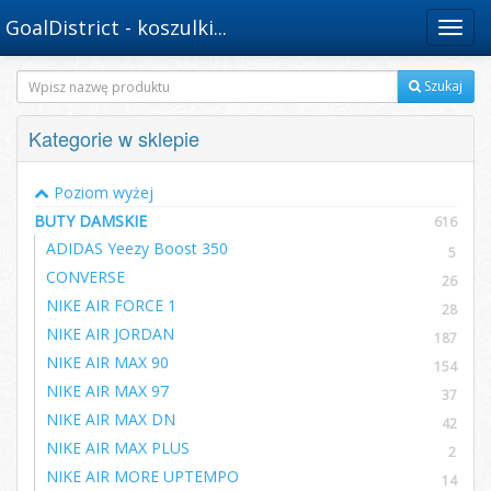
GoalDistrict - koszulki...
Menu
Szukaj
Kategorie w sklepie
Poziom wyżej
BUTY DAMSKIE
616
ADIDAS Yeezy Boost 350
5
CONVERSE
26
NIKE AIR FORCE 1
28
NIKE AIR JORDAN
187
NIKE AIR MAX 90
154
NIKE AIR MAX 97
37
NIKE AIR MAX DN
42
NIKE AIR MAX PLUS
2
NIKE AIR MORE UPTEMPO
14