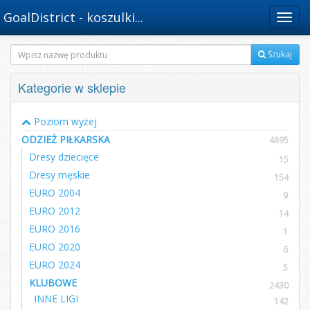
GoalDistrict - koszulki...
Menu
Szukaj
Kategorie w sklepie
Poziom wyżej
ODZIEŻ PIŁKARSKA
4895
Dresy dziecięce
15
Dresy męskie
154
EURO 2004
9
EURO 2012
14
EURO 2016
1
EURO 2020
6
EURO 2024
5
KLUBOWE
2430
INNE LIGI
142