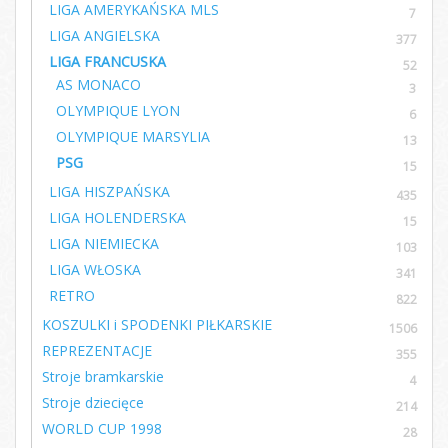
LIGA AMERYKAŃSKA MLS
7
LIGA ANGIELSKA
377
LIGA FRANCUSKA
52
AS MONACO
3
OLYMPIQUE LYON
6
OLYMPIQUE MARSYLIA
13
PSG
15
LIGA HISZPAŃSKA
435
LIGA HOLENDERSKA
15
LIGA NIEMIECKA
103
LIGA WŁOSKA
341
RETRO
822
KOSZULKI i SPODENKI PIŁKARSKIE
1506
REPREZENTACJE
355
Stroje bramkarskie
4
Stroje dziecięce
214
WORLD CUP 1998
28