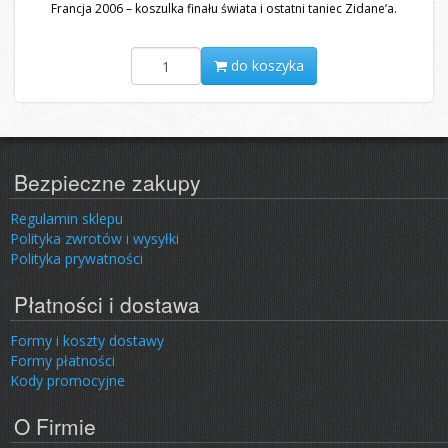
Francja 2006 – koszulka finału świata i ostatni taniec Zidane’a.
do koszyka
Bezpieczne zakupy
Regulamin sklepu
Polityka zwrotów i wysyłki
Polityka prywatności
Płatności i dostawa
Formy i koszty dostawy
Formy płatności
Kody promocyjne
O Firmie