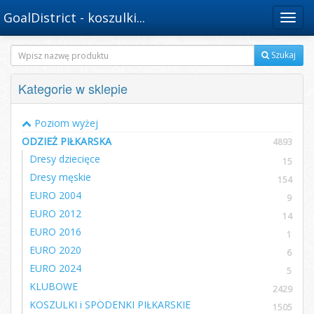
GoalDistrict - koszulki...
Menu
Szukaj
Kategorie w sklepie
Poziom wyżej
ODZIEŻ PIŁKARSKA
4893
Dresy dziecięce
15
Dresy męskie
154
EURO 2004
9
EURO 2012
14
EURO 2016
1
EURO 2020
6
EURO 2024
5
KLUBOWE
2429
KOSZULKI i SPODENKI PIŁKARSKIE
1505