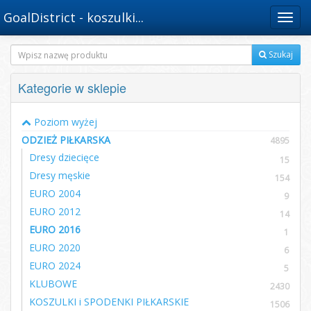
GoalDistrict - koszulki...
Menu
Szukaj
Kategorie w sklepie
Poziom wyżej
ODZIEŻ PIŁKARSKA
4895
Dresy dziecięce
15
Dresy męskie
154
EURO 2004
9
EURO 2012
14
EURO 2016
1
EURO 2020
6
EURO 2024
5
KLUBOWE
2430
KOSZULKI i SPODENKI PIŁKARSKIE
1506