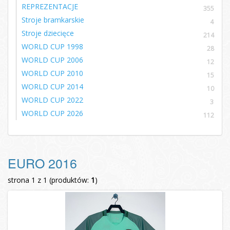
REPREZENTACJE
355
Stroje bramkarskie
4
Stroje dziecięce
214
WORLD CUP 1998
28
WORLD CUP 2006
12
WORLD CUP 2010
15
WORLD CUP 2014
10
WORLD CUP 2022
3
WORLD CUP 2026
112
EURO 2016
strona 1 z 1 (produktów:
1
)