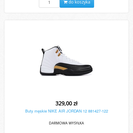
do koszyka
329,00 zł
Buty męskie NIKE AIR JORDAN 12 881427-122
DARMOWA WYSYŁKA