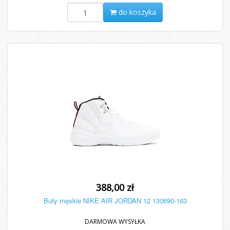
do koszyka
388,00 zł
Buty męskie NIKE AIR JORDAN 12 130690-163
DARMOWA WYSYŁKA