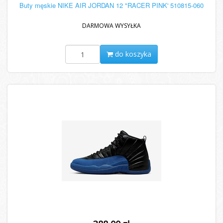
Buty męskie NIKE AIR JORDAN 12 "RACER PINK' 510815-060
DARMOWA WYSYŁKA
do koszyka