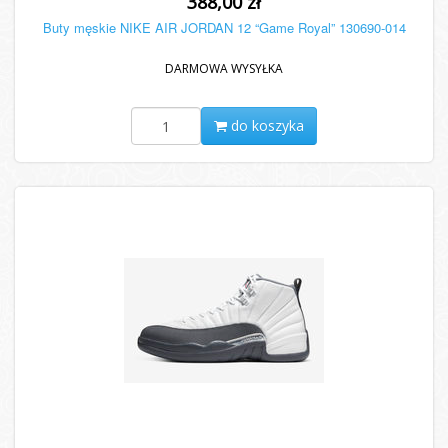
388,00 zł
Buty męskie NIKE AIR JORDAN 12 “Game Royal” 130690-014
DARMOWA WYSYŁKA
do koszyka