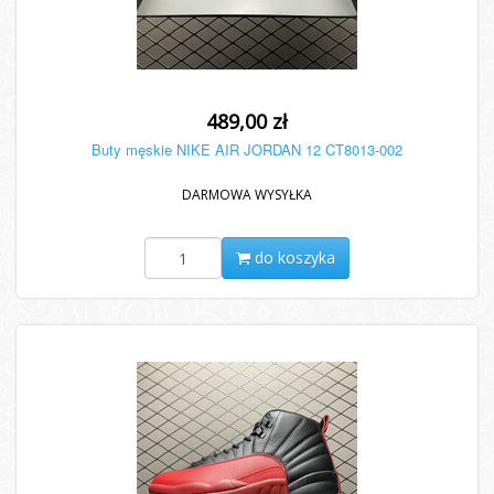
489,00 zł
Buty męskie NIKE AIR JORDAN 12 CT8013-002
DARMOWA WYSYŁKA
do koszyka