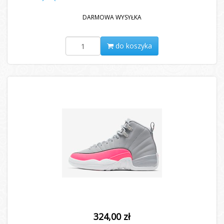
DARMOWA WYSYŁKA
do koszyka
324,00 zł