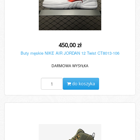
450,00 zł
Buty męskie NIKE AIR JORDAN 12 Twist CT8013-106
DARMOWA WYSYŁKA
do koszyka