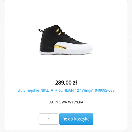
289,00 zł
Buty męskie NIKE AIR JORDAN 12 "Wings" 848692-033
DARMOWA WYSYŁKA
do koszyka