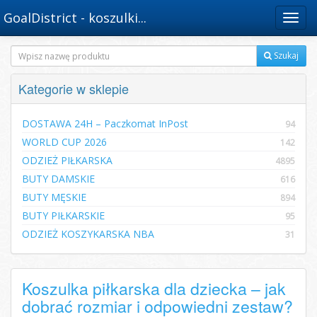
GoalDistrict - koszulki...
Menu
Szukaj
Kategorie w sklepie
DOSTAWA 24H – Paczkomat InPost
94
WORLD CUP 2026
142
ODZIEŻ PIŁKARSKA
4895
BUTY DAMSKIE
616
BUTY MĘSKIE
894
BUTY PIŁKARSKIE
95
ODZIEŻ KOSZYKARSKA NBA
31
Koszulka piłkarska dla dziecka – jak
dobrać rozmiar i odpowiedni zestaw?