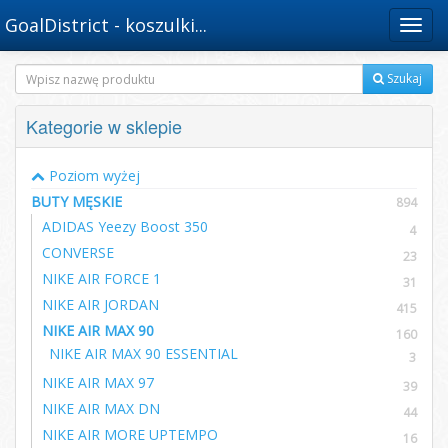
GoalDistrict - koszulki...
Menu
Szukaj
Kategorie w sklepie
Poziom wyżej
BUTY MĘSKIE
894
ADIDAS Yeezy Boost 350
4
CONVERSE
23
NIKE AIR FORCE 1
31
NIKE AIR JORDAN
415
NIKE AIR MAX 90
160
NIKE AIR MAX 90 ESSENTIAL
3
NIKE AIR MAX 97
39
NIKE AIR MAX DN
44
NIKE AIR MORE UPTEMPO
16