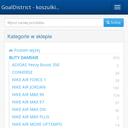
GoalDistrict - koszulki...
Menu
Szukaj
Kategorie w sklepie
Poziom wyżej
BUTY DAMSKIE
616
ADIDAS Yeezy Boost 350
5
CONVERSE
26
NIKE AIR FORCE 1
28
NIKE AIR JORDAN
187
NIKE AIR MAX 90
154
NIKE AIR MAX 97
37
NIKE AIR MAX DN
42
NIKE AIR MAX PLUS
2
NIKE AIR MORE UPTEMPO
14