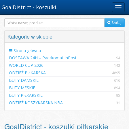
GoalDistrict - koszulki...
Menu
Szukaj
Kategorie w sklepie
Strona główna
DOSTAWA 24H – Paczkomat InPost
94
WORLD CUP 2026
142
ODZIEŻ PIŁKARSKA
4895
BUTY DAMSKIE
616
BUTY MĘSKIE
894
BUTY PIŁKARSKIE
95
ODZIEŻ KOSZYKARSKA NBA
31
GoalDistrict - koszulki piłkarskie