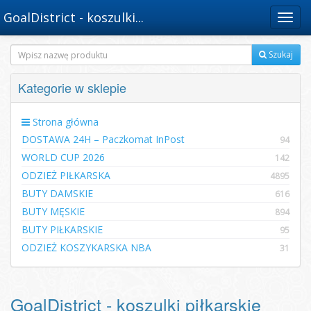
GoalDistrict - koszulki...
Menu
Szukaj
Kategorie w sklepie
Strona główna
DOSTAWA 24H – Paczkomat InPost
94
WORLD CUP 2026
142
ODZIEŻ PIŁKARSKA
4895
BUTY DAMSKIE
616
BUTY MĘSKIE
894
BUTY PIŁKARSKIE
95
ODZIEŻ KOSZYKARSKA NBA
31
GoalDistrict - koszulki piłkarskie