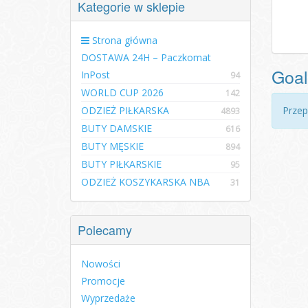
Kategorie w sklepie
Strona główna
DOSTAWA 24H – Paczkomat
GoalD
InPost
94
WORLD CUP 2026
142
ODZIEŻ PIŁKARSKA
Przep
4893
BUTY DAMSKIE
616
BUTY MĘSKIE
894
BUTY PIŁKARSKIE
95
ODZIEŻ KOSZYKARSKA NBA
31
Polecamy
Nowości
Promocje
Wyprzedaże