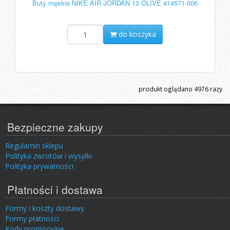
Buty męskie NIKE AIR JORDAN 13 OLIVE 414571-006
do koszyka
produkt oglądano
4976
razy
Bezpieczne zakupy
Regulamin sklepu
Polityka zwrotów i wysyłki
Polityka prywatności
Płatności i dostawa
Formy i koszty dostawy
Formy płatności
Kody promocyjne