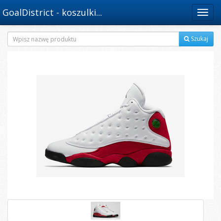
GoalDistrict - koszulki...
Menu
Szukaj