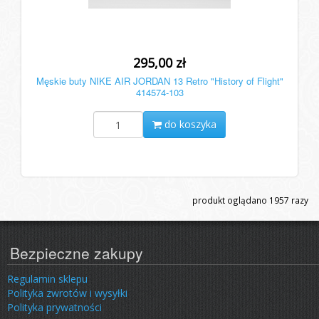
295,00 zł
Męskie buty NIKE AIR JORDAN 13 Retro "History of Flight"
414574-103
do koszyka
produkt oglądano
1957
razy
Bezpieczne zakupy
Regulamin sklepu
Polityka zwrotów i wysyłki
Polityka prywatności