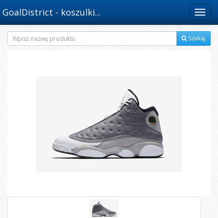
GoalDistrict - koszulki...
Menu
Szukaj