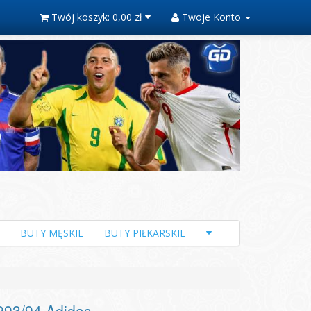
Twój koszyk:
0,00 zł
Twoje Konto
BUTY MĘSKIE
BUTY PIŁKARSKIE
993/94 Adidas