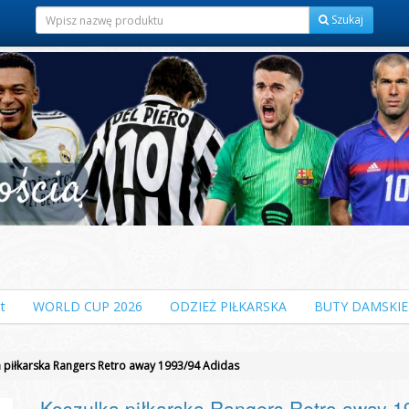
Szukaj
t
WORLD CUP 2026
ODZIEŻ PIŁKARSKA
BUTY DAMSKIE
 piłkarska Rangers Retro away 1993/94 Adidas
Koszulka piłkarska Rangers Retro away 1