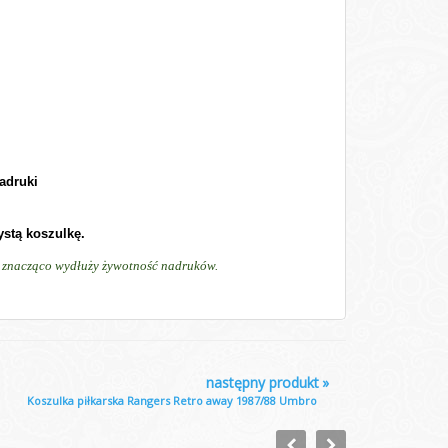
adruki
ystą koszulkę.
ń, znacząco wydłuży żywotność nadruków.
następny produkt
»
Koszulka piłkarska Rangers Retro away 1987/88 Umbro