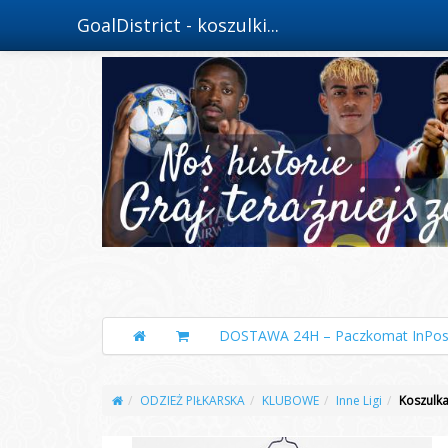
GoalDistrict - koszulki...
DOSTAWA 24H – Paczkomat InPos
ODZIEŻ PIŁKARSKA
KLUBOWE
Inne Ligi
Koszulka