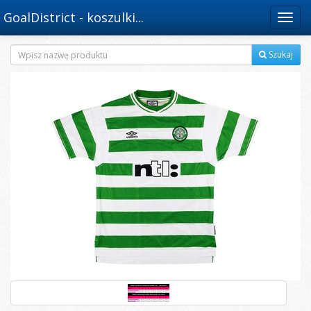
GoalDistrict - koszulki...
Menu
Szukaj