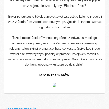
na słynnego Jumpman'a, dodano widoczną jednostkę Air w pięcie
oraz najważniejsze - słynny "Elephant Print"!
Tinker po sukcesie trójek zaprojektował wszystkie kolejne modele i
wraz z Jordan'em zostali serdecznymi przyjaciółmi, razem tworząc
legendarną linie butów.
Trzeci model Jordan'ów natchnął również wówczas młodego
amerykańskiego reżysera Spike'a Lee do nagrania pierwszej
reklamy telewizyjnej promującej buty do kosza. Spike Lee i jego
twórczość towarzyszyły później w promocji kolejnych modeli a
postać stworzona w tym celu przez reżysera, Mars Blackmon, stała
się ikoną obecną w kulturze po dziś dzień.
Tabela rozmiarów:
«
poprzedni produkt