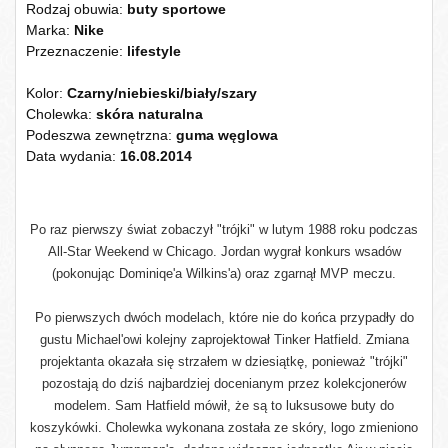
Rodzaj obuwia:
buty sportowe
Marka:
Nike
Przeznaczenie:
lifestyle
Kolor
:
Czarny/niebieski/biały/szary
Cholewka:
skóra naturalna
Podeszwa zewnętrzna:
guma węglowa
Data wydania:
16.08.2014
Po raz pierwszy świat zobaczył "trójki" w lutym 1988 roku podczas
All-Star Weekend w Chicago. Jordan wygrał konkurs wsadów
(pokonując Dominiqe'a Wilkins'a) oraz zgarnął MVP meczu.
Po pierwszych dwóch modelach, które nie do końca przypadły do
gustu Michael'owi kolejny zaprojektował Tinker Hatfield. Zmiana
projektanta okazała się strzałem w dziesiątkę, ponieważ "trójki"
pozostają do dziś najbardziej docenianym przez kolekcjonerów
modelem. Sam Hatfield mówił, że są to luksusowe buty do
koszykówki. Cholewka wykonana została ze skóry, logo zmieniono