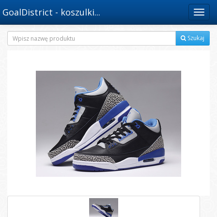
GoalDistrict - koszulki...
Menu
Szukaj