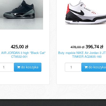
425,00 zł
396,74 zł
478,00 zł
 AIR JORDAN 3 high "Black Cat"
Buty męskie NIKE Air Jordan 3 
CT8532-001
TINKER AQ3835-160
do koszyka
do koszyka