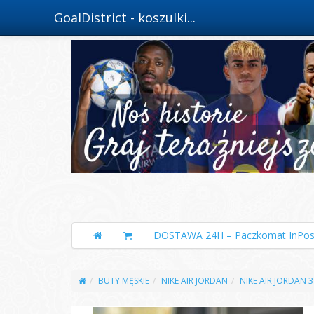
GoalDistrict - koszulki...
DOSTAWA 24H – Paczkomat InPos
BUTY MĘSKIE
NIKE AIR JORDAN
NIKE AIR JORDAN 3