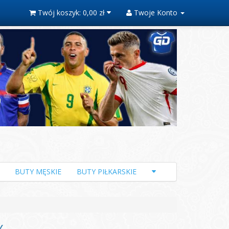
Twój koszyk:
0,00 zł
Twoje Konto
BUTY MĘSKIE
BUTY PIŁKARSKIE
Y