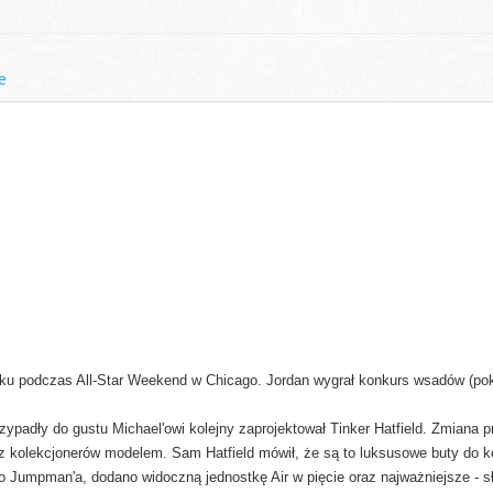
e
 roku podczas All-Star Weekend w Chicago. Jordan wygrał konkurs wsadów (po
padły do gustu Michael'owi kolejny zaprojektował Tinker Hatfield. Zmiana p
zez kolekcjonerów modelem. Sam Hatfield mówił, że są to luksusowe buty do
 Jumpman'a, dodano widoczną jednostkę Air w pięcie oraz najważniejsze - sł