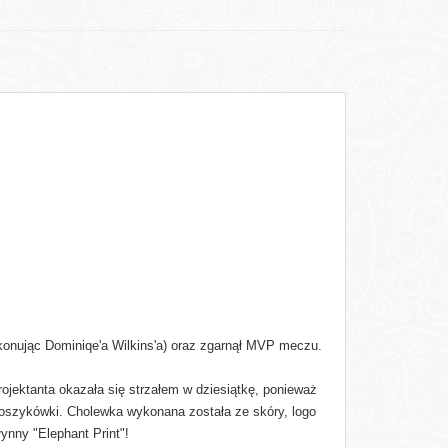
konując Dominiqe'a Wilkins'a) oraz zgarnął MVP meczu.
rojektanta okazała się strzałem w dziesiątkę, ponieważ
 koszykówki. Cholewka wykonana została ze skóry, logo
ynny "Elephant Print"!