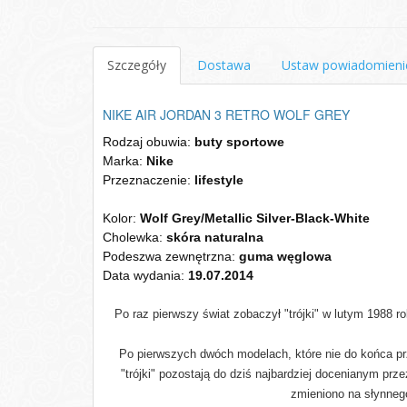
Szczegóły
Dostawa
Ustaw powiadomieni
NIKE AIR JORDAN 3 RETRO WOLF GREY
Rodzaj obuwia:
buty sportowe
Marka:
Nike
Przeznaczenie:
lifestyle
Kolor
:
Wolf Grey/Metallic Silver-Black-White
Cholewka:
skóra naturalna
Podeszwa zewnętrzna:
guma węglowa
Data wydania:
19.07.2014
Po raz pierwszy świat zobaczył "trójki" w lutym 1988
Po pierwszych dwóch modelach, które nie do końca przy
"trójki" pozostają do dziś najbardziej docenianym pr
zmieniono na słynnego