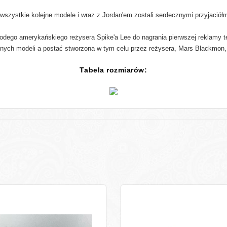
 wszystkie kolejne modele i wraz z Jordan'em zostali serdecznymi przyjaciółm
dego amerykańskiego reżysera Spike'a Lee do nagrania pierwszej reklamy tel
jnych modeli a postać stworzona w tym celu przez reżysera, Mars Blackmon, s
Tabela rozmiarów: