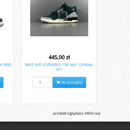
445,00 zł
JTH NRG
NIKE AIR JORDAN 3 "Off Noir" CK9246-
001
do koszyka
produkt oglądano
3659
razy