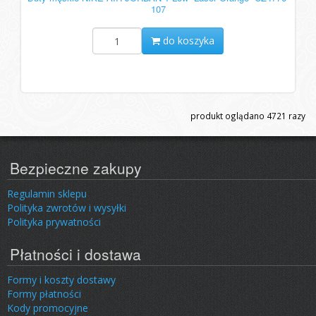
107
do koszyka
produkt oglądano
4721
razy
Bezpieczne zakupy
Regulamin sklepu
Polityka zwrotów i wysyłki
Polityka prywatności
Płatności i dostawa
Formy i koszty dostawy
Formy płatności
Kody promocyjne