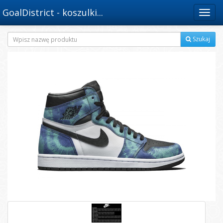
GoalDistrict - koszulki...
Menu
Szukaj