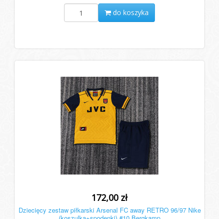
do koszyka
172,00 zł
Dziecięcy zestaw piłkarski Arsenal FC away RETRO 96/97 Nike
(koszulka+spodenki) #10 Bergkamp