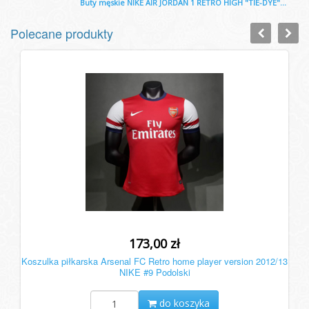
Buty męskie NIKE AIR JORDAN 1 RETRO HIGH "TIE-DYE"...
Polecane produkty
173,00 zł
Koszulka piłkarska Arsenal FC Retro home player version 2012/13
NIKE #9 Podolski
do koszyka