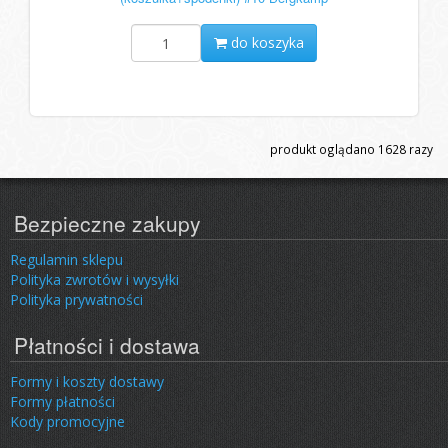
do koszyka
produkt oglądano
1628
razy
Bezpieczne zakupy
Regulamin sklepu
Polityka zwrotów i wysyłki
Polityka prywatności
Płatności i dostawa
Formy i koszty dostawy
Formy płatności
Kody promocyjne