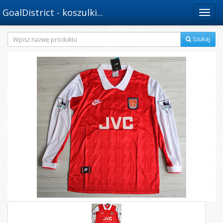
GoalDistrict - koszulki...
Menu
Szukaj