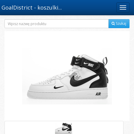
GoalDistrict - koszulki...
Menu
Szukaj