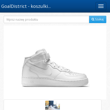
GoalDistrict - koszulki...
Menu
Szukaj