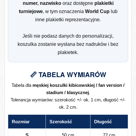
numer, nazwisko
oraz dostępne
plakietki
turniejowe
, w tym oznaczenia
World Cup
lub
inne plakietki reprezentacyjne.
Jeśli nie podasz danych do personalizacji,
koszulka zostanie wysłana bez nadruków i bez
plakietek.
📏 TABELA WYMIARÓW
Tabela dla
męskiej koszulki kibicowskiej / fan version /
stadium / klasycznej
.
Tolerancja wymiarów: szerokość +/- ok. 1 cm, długość +/-
ok. 2 cm.
Rozmiar
Szerokość
Długość
S
50 cm
72 cm