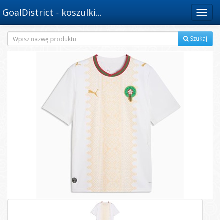
GoalDistrict - koszulki...
Menu
Szukaj