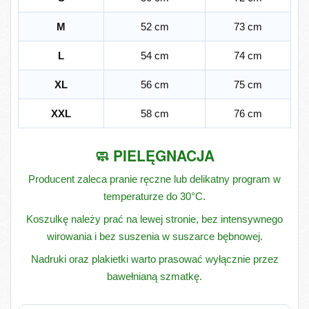
M
52 cm
73 cm
L
54 cm
74 cm
XL
56 cm
75 cm
XXL
58 cm
76 cm
🧼 PIELĘGNACJA
Producent zaleca pranie ręczne lub delikatny program w
temperaturze do 30°C.
Koszulkę należy prać na lewej stronie, bez intensywnego
wirowania i bez suszenia w suszarce bębnowej.
Nadruki oraz plakietki warto prasować wyłącznie przez
bawełnianą szmatkę.