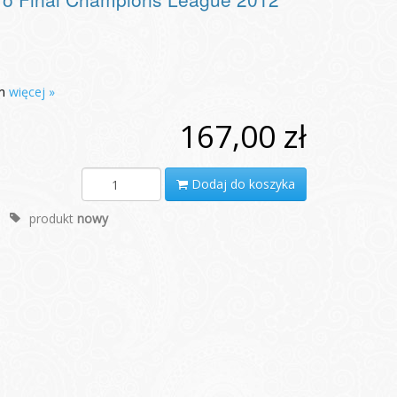
um
więcej »
167,00 zł
Dodaj do koszyka
produkt
nowy