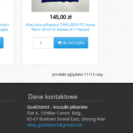
145,00 zł
ondyn
Koszulka piłkarska CHELSEA FC home
rogba
Retro 2014/15 Adidas #17 Hazard
do koszyka
produkt oglądano
11112
razy
Dane kontaktowe
GoalDistrict - koszulki piłkarskie
Flat A, 15Hillier Comm. Bldg ,
65-67 Bonham Strand East, Sheung Wan
sklep.goaldistrict@gmail.com