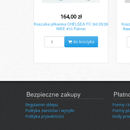
164,00 zł
Koszulka piłkarska CHELSEA FC 3rd 25/26
Kosz
NIKE #10 Palmer
Awa
do koszyka
Bezpieczne zakupy
Płatn
Regulamin sklepu
Formy i 
Polityka zwrotów i wysyłki
Formy pł
Polityka prywatności
Kody pr