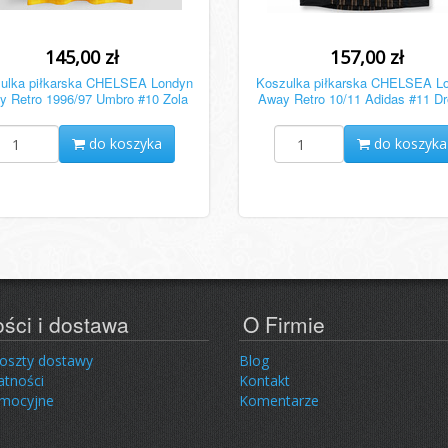
145,00 zł
157,00 zł
ulka piłkarska CHELSEA Londyn
Koszulka piłkarska CHELSEA L
y Retro 1996/97 Umbro #10 Zola
Away Retro 10/11 Adidas #11 D
do koszyka
do koszyka
ości i dostawa
O Firmie
koszty dostawy
Blog
atności
Kontakt
omocyjne
Komentarze