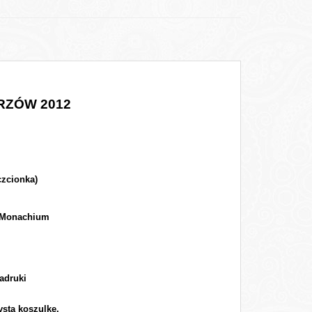
TRZÓW 2012
czcionka)
 w Monachium
adruki
ystą koszulkę.