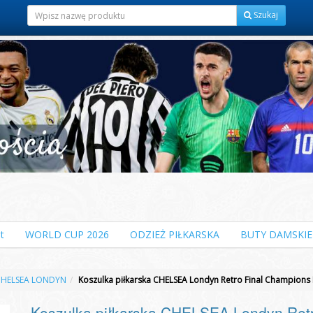
Szukaj
t
WORLD CUP 2026
ODZIEŻ PIŁKARSKA
BUTY DAMSKIE
CHELSEA LONDYN
Koszulka piłkarska CHELSEA Londyn Retro Final Champion
Koszulka piłkarska CHELSEA Londyn Ret