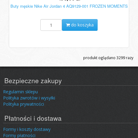
Buty męskie Nike Air Jordan 4 AQ9129-001 FROZEN MOMENTS
do koszyka
produkt oglądano
3299
razy
Bezpieczne zakupy
Regulamin sklepu
Polityka zwrotów i wysyłki
Polityka prywatności
Płatności i dostawa
Formy i koszty dostawy
Formy płatności