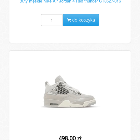
Buty męskie Nike Air Jordan 4 Red thunder CT8527-016
do koszyka
498,00 zł