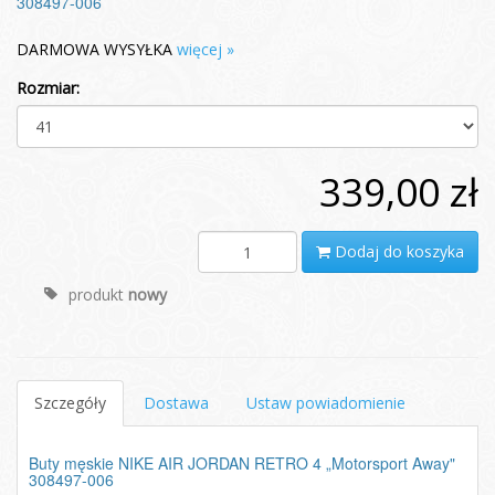
308497-006
DARMOWA WYSYŁKA
więcej »
Rozmiar:
339,00 zł
Dodaj do koszyka
produkt
nowy
Szczegóły
Dostawa
Ustaw powiadomienie
Buty męskie NIKE AIR JORDAN RETRO 4 „Motorsport Away"
308497-006