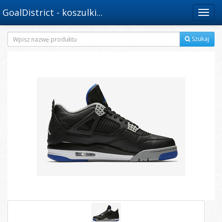
GoalDistrict - koszulki...
Menu
Szukaj