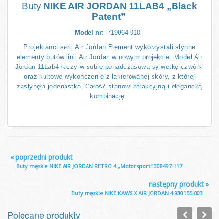
Buty
NIKE AIR JORDAN 11LAB4 „Black
Patent”
Model nr:
719864-010
Projektanci serii Air Jordan Element wykorzystali słynne
elementy butów linii Air Jordan w nowym projekcie. Model Air
Jordan 11Lab4 łączy w sobie ponadczasową sylwetkę czwórki
oraz kultowe wykończenie z lakierowanej skóry, z której
zasłynęła jedenastka. Całość stanowi atrakcyjną i elegancką
kombinację.
«
poprzedni produkt
Buty męskie NIKE AIR JORDAN RETRO 4 „Motorsport" 308497-117
następny produkt
»
Buty męskie NIKE KAWS X AIR JORDAN 4 930155-003
Polecane produkty