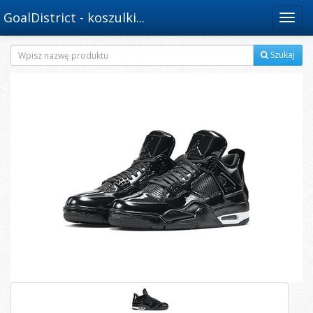
GoalDistrict - koszulki...
Menu
Szukaj