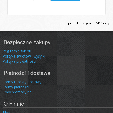
produkt oglądano
4414
razy
Bezpieczne zakupy
Regulamin sklepu
Polityka zwrotów i wysyłki
Polityka prywatności
Płatności i dostawa
Formy i koszty dostawy
Formy płatności
Kody promocyjne
O Firmie
Blog