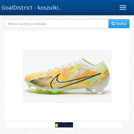
GoalDistrict - koszulki...
Menu
Szukaj