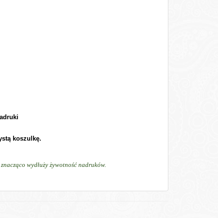
adruki
ystą koszulkę.
ń, znacząco wydłuży żywotność nadruków.