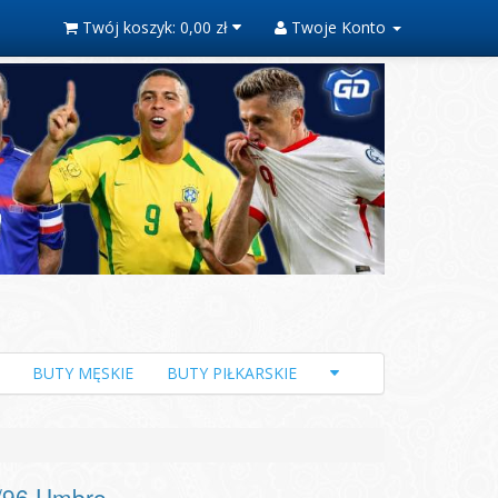
Twój koszyk:
0,00 zł
Twoje Konto
BUTY MĘSKIE
BUTY PIŁKARSKIE
5/96 Umbro