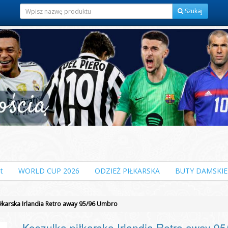
Szukaj
t
WORLD CUP 2026
ODZIEŻ PIŁKARSKA
BUTY DAMSKIE
iłkarska Irlandia Retro away 95/96 Umbro
Koszulka piłkarska Irlandia Retro away 9