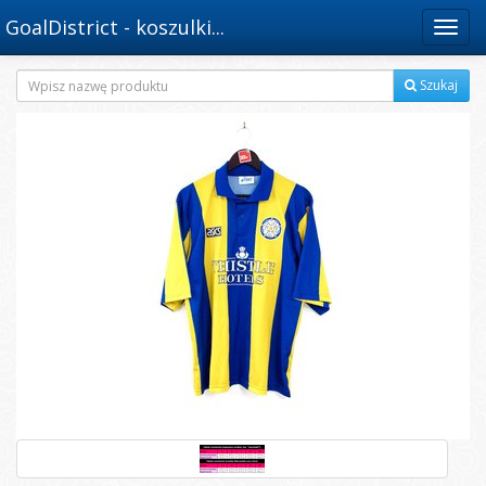
GoalDistrict - koszulki...
Menu
Szukaj