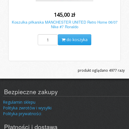
145,00 zł
Koszulka piłkarska MANCHESTER UNITED Retro Home 06/07
Nike #7 Ronaldo
do koszyka
produkt oglądano
4977
razy
Bezpieczne zakupy
Regulamin sklepu
Polityka zwrotów i wysyłki
Polityka prywatności
Płatności i dostawa