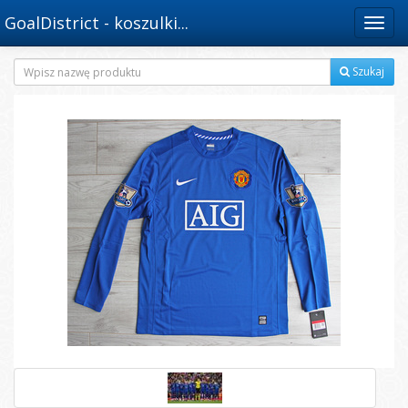
GoalDistrict - koszulki...
Menu
Szukaj