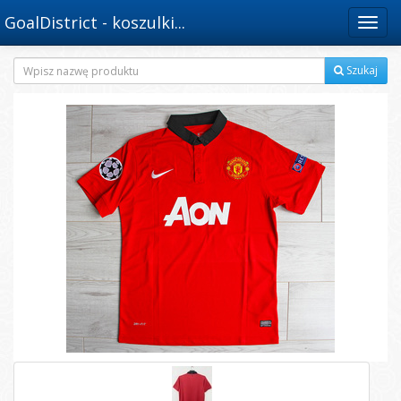
GoalDistrict - koszulki...
Menu
Szukaj