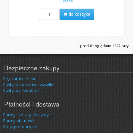
Crespo
do koszyka
produkt oglądano
1327
razy
Bezpieczne zakupy
Regulamin sklepu
Polityka zwrotów i wysyłki
Polityka prywatności
Płatności i dostawa
Formy i koszty dostawy
Formy płatności
Kody promocyjne