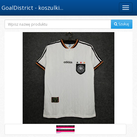
GoalDistrict - koszulki...
Menu
Szukaj