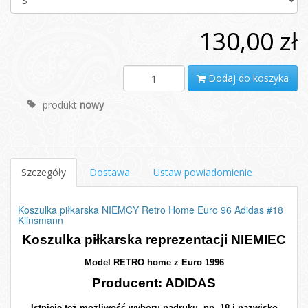
130,00 zł
Dodaj do koszyka
produkt
nowy
Szczegóły
Dostawa
Ustaw powiadomienie
Koszulka piłkarska NIEMCY Retro Home Euro 96 Adidas #18
Klinsmann
Koszulka piłkarska reprezentacji NIEMIEC
Model RETRO home z Euro 1996
Producent: ADIDAS
Istnieje też możliwość wyboru nadruku, np. 18 i nazwisko