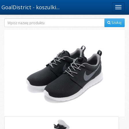
GoalDistrict - koszulki...
Menu
Szukaj