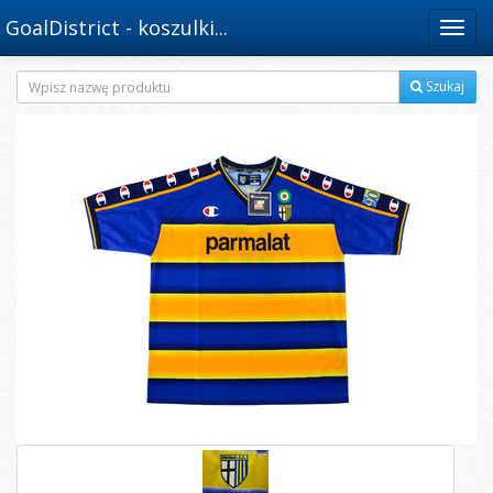
GoalDistrict - koszulki...
Menu
Szukaj