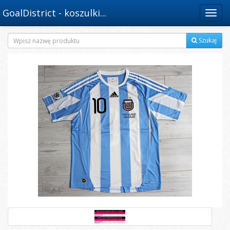
GoalDistrict - koszulki...
Menu
Szukaj