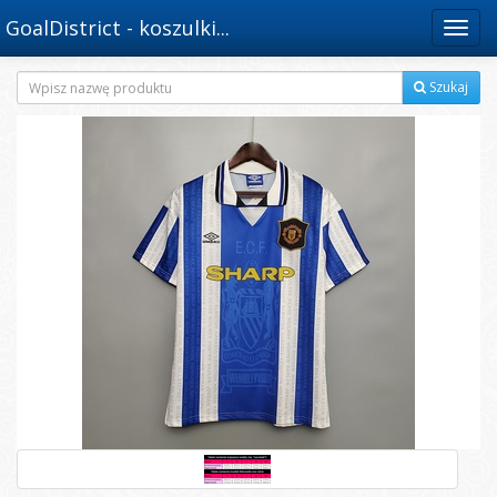
GoalDistrict - koszulki...
Menu
Szukaj