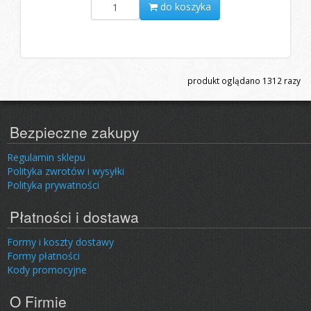
do koszyka
produkt oglądano
1312
razy
Bezpieczne zakupy
Regulamin sklepu
Polityka zwrotów i wysyłki
Polityka prywatności
Płatności i dostawa
Formy i koszty dostawy
Formy płatności
Kody promocyjne
O Firmie