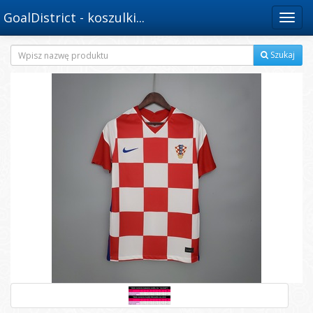
GoalDistrict - koszulki...
Menu
Szukaj