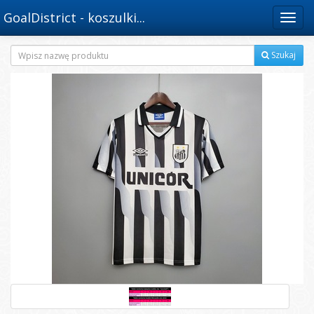
GoalDistrict - koszulki...
Menu
Szukaj