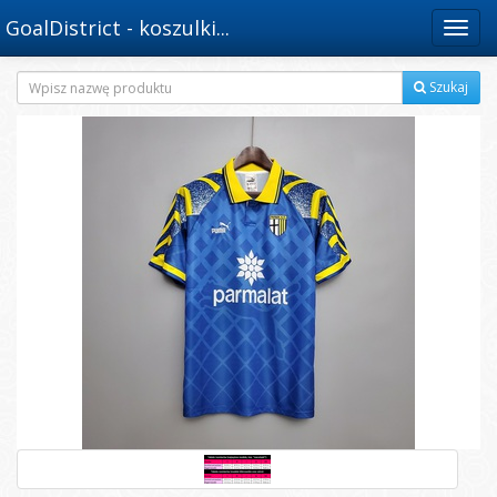
GoalDistrict - koszulki...
Menu
Szukaj