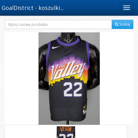
GoalDistrict - koszulki...
Menu
Szukaj