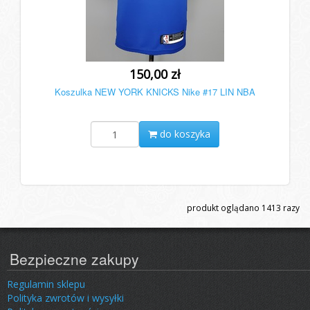
150,00 zł
Koszulka NEW YORK KNICKS Nike #17 LIN NBA
do koszyka
produkt oglądano
1413
razy
Bezpieczne zakupy
Regulamin sklepu
Polityka zwrotów i wysyłki