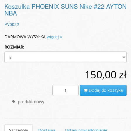
Koszulka PHOENIX SUNS Nike #22 AYTON
NBA
PV0022
DARMOWA WYSYŁKA
więcej »
ROZMIAR:
150,00 zł
Dodaj do koszyka
produkt
nowy
Szczegóły
Dostawa
Ustaw powiadomienie