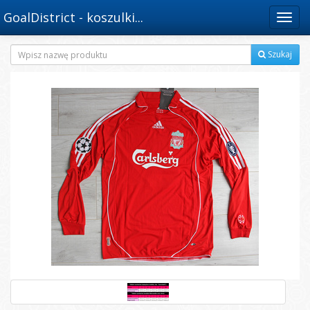
GoalDistrict - koszulki...
Menu
Szukaj