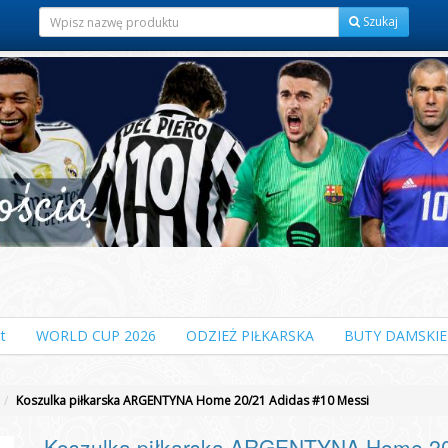
Szukaj
t
WORLD CUP 2026
ODZIEŻ PIŁKARSKA
BUTY DAMSKIE
Koszulka piłkarska ARGENTYNA Home 20/21 Adidas #10 Messi
Koszulka piłkarska ARGENTYNA Home 20