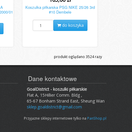
IA
Koszulka piłkarska PSG NIKE 25/26 3rd
2000/01
#10 Dembele
do koszyka
produkt oglądano
3524
razy
Dane kontaktowe
GoalDistrict - koszulki piłkarskie
Flat A, 15Hillier Comm. Bldg ,
65-67 Bonham Strand East, Sheung Wan
sklep.goaldistrict@gmail.com
Przyjazne sklepy internetowe tylko na
PanShop.pl