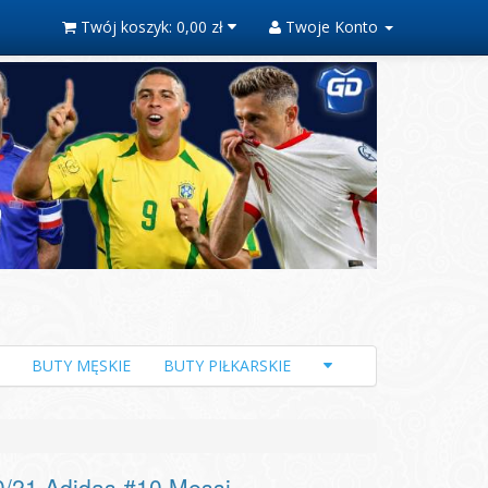
Twój koszyk:
0,00 zł
Twoje Konto
BUTY MĘSKIE
BUTY PIŁKARSKIE
/21 Adidas #10 Messi