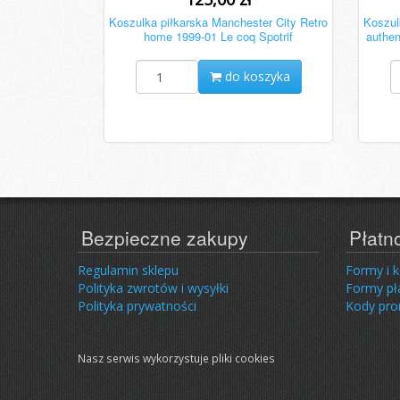
Koszulka piłkarska Manchester City Retro
Koszu
home 1999-01 Le coq Spotrif
authe
do koszyka
Bezpieczne zakupy
Płatn
Regulamin sklepu
Formy i 
Polityka zwrotów i wysyłki
Formy pł
Polityka prywatności
Kody pr
Nasz serwis wykorzystuje pliki cookies