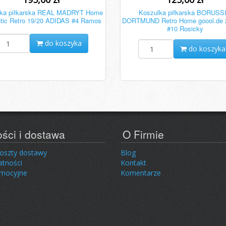
lka piłkarska REAL MADRYT Home
Koszulka piłkarska BORUSS
ntic Retro 19/20 ADIDAS #4 Ramos
DORTMUND Retro Home goool.de 
#10 Rosicky
do koszyka
do koszyka
ości i dostawa
O Firmie
koszty dostawy
Blog
atności
Kontakt
omocyjne
Komentarze