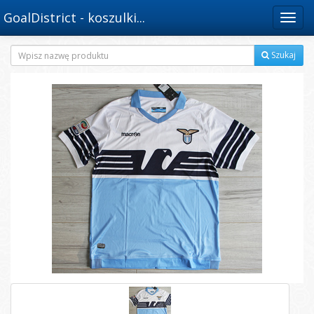
GoalDistrict - koszulki...
Menu
Szukaj