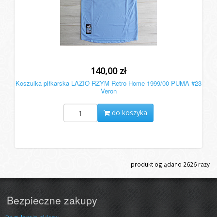
140,00 zł
Koszulka piłkarska LAZIO RZYM Retro Home 1999/00 PUMA #23
Veron
do koszyka
produkt oglądano
2626
razy
Bezpieczne zakupy