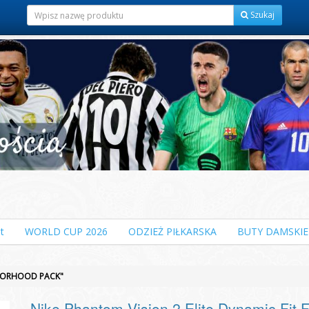
Szukaj
t
WORLD CUP 2026
ODZIEŻ PIŁKARSKA
BUTY DAMSKIE
GHBORHOOD PACK"
Nike Phantom Vision 2 Elite Dynamic F