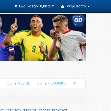
Twój koszyk:
0,00 zł
Twoje Konto
BUTY MĘSKIE
BUTY PIŁKARSKIE
it FG "NEIGHBORHOOD PACK"