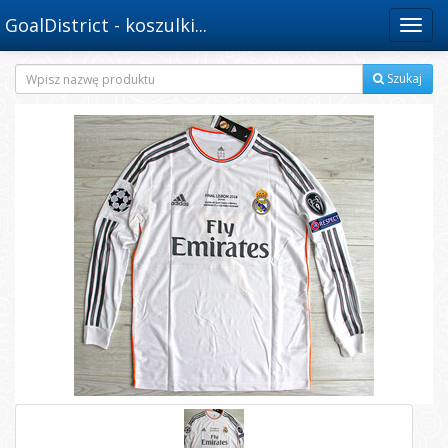
GoalDistrict - koszulki...
Menu
Szukaj