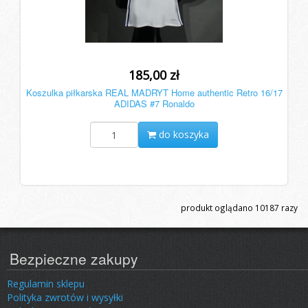
185,00 zł
Koszulka piłkarska REAL MADRYT Home authentic Retro 16/17
ADIDAS #7 Ronaldo
do koszyka
produkt oglądano
10187
razy
Bezpieczne zakupy
Regulamin sklepu
Polityka zwrotów i wysyłki