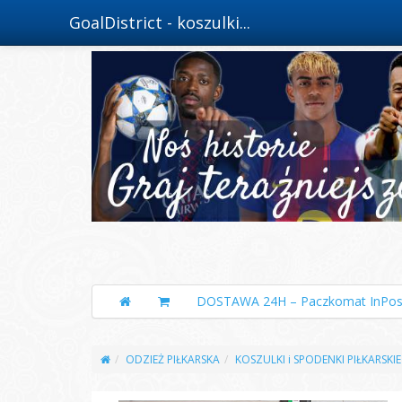
GoalDistrict - koszulki...
DOSTAWA 24H – Paczkomat InPos
ODZIEŻ PIŁKARSKA
KOSZULKI i SPODENKI PIŁKARSKIE