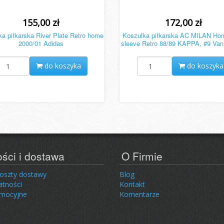
155,00 zł
172,00 zł
a piłkarska River Plate Retro home
Koszulka piłkarska AC MILAN Ho
2000/01 Adidas
sleeve Retro 88/89 KAPPA, #9 Van
do koszyka
do koszyka
ości i dostawa
O Firmie
koszty dostawy
Blog
atności
Kontakt
omocyjne
Komentarze