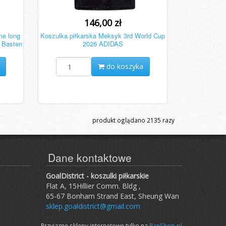
146,00 zł
me long
Koszulka piłkarska Meksyk 3rd World Cup
 Basten
2026 ADIDAS
do koszyka
produkt oglądano
2135
razy
Dane kontaktowe
GoalDistrict - koszulki piłkarskie
Flat A, 15Hillier Comm. Bldg ,
65-67 Bonham Strand East, Sheung Wan
sklep.goaldistrict@gmail.com
Przyjazne sklepy internetowe tylko na
PanShop.pl