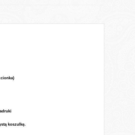
zcionka)
adruki
ystą koszulkę.