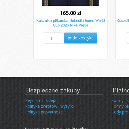
165,00 zł
Koszulka piłkarska Holandia home World
Koszulk
Cup 2026 Nike Vapor
do koszyka
Bezpieczne zakupy
Płatn
Regulamin sklepu
Formy i 
Polityka zwrotów i wysyłki
Formy pł
Polityka prywatności
Kody pr
Nasz serwis wykorzystuje pliki cookies