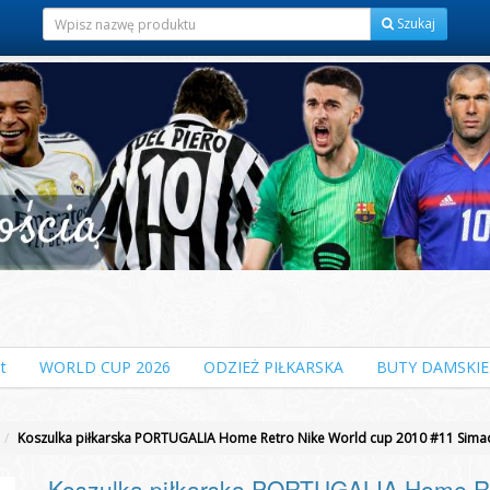
Szukaj
t
WORLD CUP 2026
ODZIEŻ PIŁKARSKA
BUTY DAMSKIE
Koszulka piłkarska PORTUGALIA Home Retro Nike World cup 2010 #11 Sima
Koszulka piłkarska PORTUGALIA Home Re