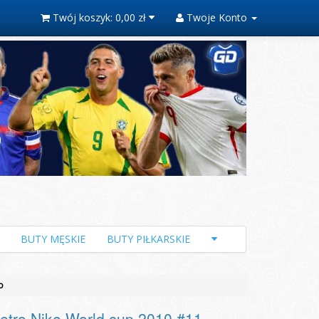
Twój koszyk:
0,00 zł
Twoje Konto
BUTY MĘSKIE
BUTY PIŁKARSKIE
o
tro Nike World cup 2010 #11