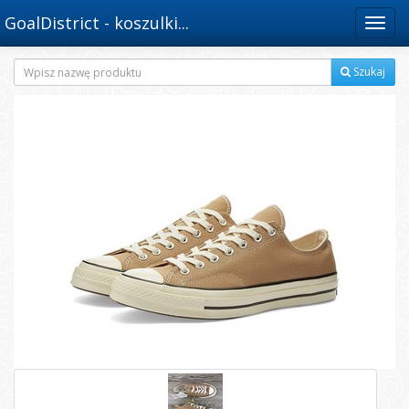
GoalDistrict - koszulki...
Menu
Szukaj