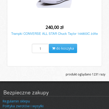
240,00 zł
Trampki CONVERSE ALL STAR Chuck Taylor 144803C żółte
do koszyka
produkt oglądano
1231
razy
Bezpieczne zakupy
Regulamin sklepu
Polityka zwrotów i wysyłki