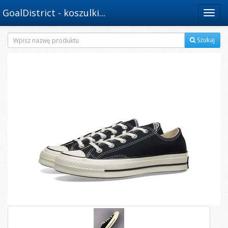
GoalDistrict - koszulki...
Menu
Szukaj