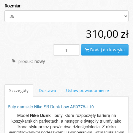
Rozmiar:
310,00 zł
Dodaj do koszyka
produkt
nowy
Szczegóły
Dostawa
Ustaw powiadomienie
Buty damskie Nike SB Dunk Low AR0778-110
Model
Nike Dunk
- buty, które rozpoczęły karierę na
koszykarskich parkietach, a następnie święciły triumfy jako
ikona stylu przez prawie dwa dziesięciolecia. Z nisko
wyprofilowanymi podeszwami i sygnowanym, wzmacniającym