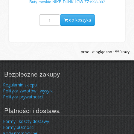
Buty męskie NIKE DUNK LOW ZZ1998-007
do koszyka
produkt oglądano
1550
razy
Bezpieczne zakupy
Regulamin sklepu
Polityka zwrotów i wysyłki
Polityka prywatności
Płatności i dostawa
Formy i koszty dostawy
Formy płatności
Kody promocyjne