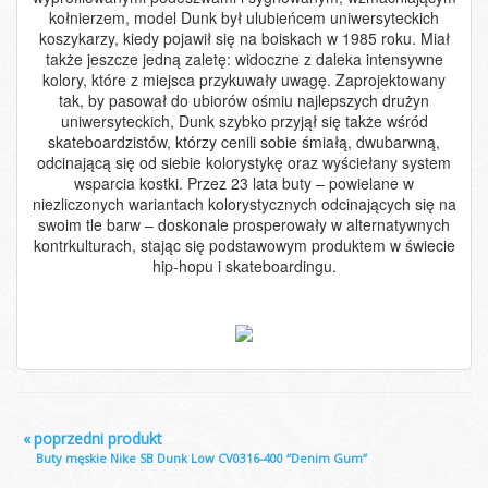
kołnierzem, model Dunk był ulubieńcem uniwersyteckich
koszykarzy, kiedy pojawił się na boiskach w 1985 roku. Miał
także jeszcze jedną zaletę: widoczne z daleka intensywne
kolory, które z miejsca przykuwały uwagę. Zaprojektowany
tak, by pasował do ubiorów ośmiu najlepszych drużyn
uniwersyteckich, Dunk szybko przyjął się także wśród
skateboardzistów, którzy cenili sobie śmiałą, dwubarwną,
odcinającą się od siebie kolorystykę oraz wyściełany system
wsparcia kostki. Przez 23 lata buty – powielane w
niezliczonych wariantach kolorystycznych odcinających się na
swoim tle barw – doskonale prosperowały w alternatywnych
kontrkulturach, stając się podstawowym produktem w świecie
hip-hopu i skateboardingu.
«
poprzedni produkt
Buty męskie Nike SB Dunk Low CV0316-400 “Denim Gum”