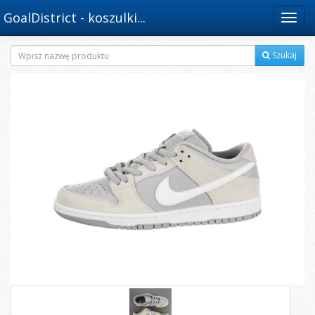
GoalDistrict - koszulki...
Menu
Szukaj